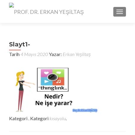
TOGGL
Slayt1-
Tarih
4 Mayıs 2020
Yazar:
Erkan Yeşiltaş
Kategori . Kategori
kısayolu
.