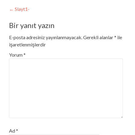
Post
←
Slayt1-
navigation
Bir yanıt yazın
E-posta adresiniz yayınlanmayacak.
Gerekli alanlar
*
ile
işaretlenmişlerdir
Yorum
*
Ad
*